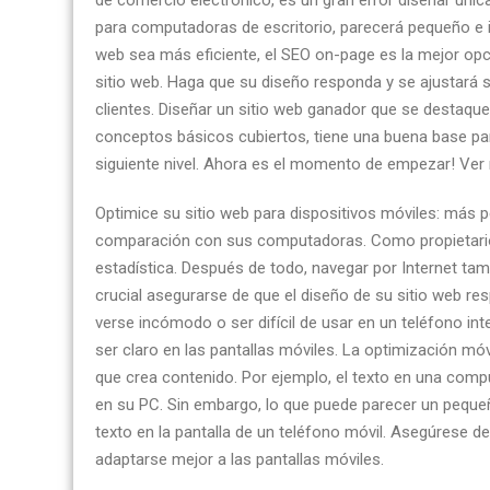
de comercio electrónico, es un gran error diseñar únic
para computadoras de escritorio, parecerá pequeño e i
web sea más eficiente, el SEO on-page es la mejor opci
sitio web. Haga que su diseño responda y se ajustará s
clientes. Diseñar un sitio web ganador que se destaque
conceptos básicos cubiertos, tiene una buena base para
siguiente nivel. Ahora es el momento de empezar! Ver 
Optimice su sitio web para dispositivos móviles: más 
comparación con sus computadoras. Como propietario d
estadística. Después de todo, navegar por Internet tam
crucial asegurarse de que el diseño de su sitio web re
verse incómodo o ser difícil de usar en un teléfono in
ser claro en las pantallas móviles. La optimización m
que crea contenido. Por ejemplo, el texto en una compu
en su PC. Sin embargo, lo que puede parecer un pequ
texto en la pantalla de un teléfono móvil. Asegúrese de 
adaptarse mejor a las pantallas móviles.