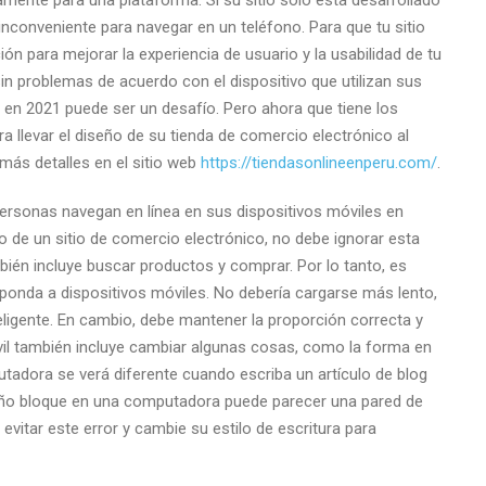
amente para una plataforma. Si su sitio solo está desarrollado
nconveniente para navegar en un teléfono. Para que tu sitio
ón para mejorar la experiencia de usuario y la usabilidad de tu
in problemas de acuerdo con el dispositivo que utilizan sus
 en 2021 puede ser un desafío. Pero ahora que tiene los
 llevar el diseño de su tienda de comercio electrónico al
más detalles en el sitio web
https://tiendasonlineenperu.com/
.
personas navegan en línea en sus dispositivos móviles en
e un sitio de comercio electrónico, no debe ignorar esta
bién incluye buscar productos y comprar. Por lo tanto, es
sponda a dispositivos móviles. No debería cargarse más lento,
teligente. En cambio, debe mantener la proporción correcta y
óvil también incluye cambiar algunas cosas, como la forma en
tadora se verá diferente cuando escriba un artículo de blog
eño bloque en una computadora puede parecer una pared de
evitar este error y cambie su estilo de escritura para