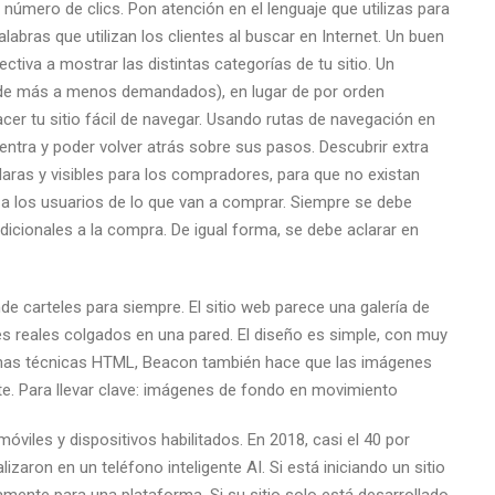
 número de clics. Pon atención en el lenguaje que utilizas para
labras que utilizan los clientes al buscar en Internet. Un buen
iva a mostrar las distintas categorías de tu sitio. Un
a (de más a menos demandados), en lugar de por orden
cer tu sitio fácil de navegar. Usando rutas de navegación en
entra y poder volver atrás sobre sus pasos. Descubrir extra
laras y visibles para los compradores, para que no existan
 a los usuarios de lo que van a comprar. Siempre se debe
dicionales a la compra. De igual forma, se debe aclarar en
peru.com
e carteles para siempre. El sitio web parece una galería de
s reales colgados en una pared. El diseño es simple, con muy
gunas técnicas HTML, Beacon también hace que las imágenes
te. Para llevar clave: imágenes de fondo en movimiento
iles y dispositivos habilitados. En 2018, casi el 40 por
zaron en un teléfono inteligente AI. Si está iniciando un sitio