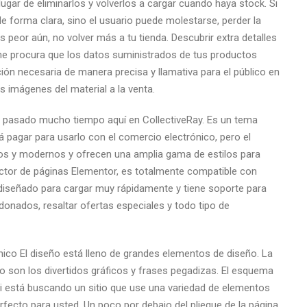
ugar de eliminarlos y volverlos a cargar cuando haya stock. Si
de forma clara, sino el usuario puede molestarse, perder la
es peor aún, no volver más a tu tienda. Descubrir extra detalles
line procura que los datos suministrados de tus productos
ión necesaria de manera precisa y llamativa para el público en
s imágenes del material a la venta.
pasado mucho tiempo aquí en CollectiveRay. Es un tema
 pagar para usarlo con el comercio electrónico, pero el
ios y modernos y ofrecen una amplia gama de estilos para
ructor de páginas Elementor, es totalmente compatible con
diseñado para cargar muy rápidamente y tiene soporte para
onados, resaltar ofertas especiales y todo tipo de
nico El diseño está lleno de grandes elementos de diseño. La
do son los divertidos gráficos y frases pegadizas. El esquema
i está buscando un sitio que use una variedad de elementos
fecto para usted. Un poco por debajo del pliegue de la página