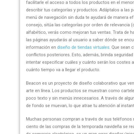
facilitarle el acceso a todos los productos en el menor
de
describir tus categorías y productos. Adáptalos a las pa
tiendas
menú de navegación sin duda te ayudará de manera efect
online
consejo, sitúa las categorías por orden de relevanci
ahora
alfabético, verás como mejoran tus ventas. Trata de ha
mismo
las páginas ayudarás al usuario a saber dónde se encu
y
información en
diseño de tiendas virtuales
. Que sean c
diseño
conflictos posteriores. Esto, además, brinda seguridad
web
intentar especificar cuáles y cuánto serán los costes a
trucos
cuánto tiempo va a llegar el producto.
por
tiendasonlineen
Beacon es un proyecto de diseño colaborativo que vend
arte en línea. Los productos se muestran como cartele
poco texto y sin menús innecesarios. A través de al
de fondo se muevan, lo que atrae tu atención al instan
Muchas personas compran a través de sus teléfonos móv
ciento de las compras de la temporada navideña se reali