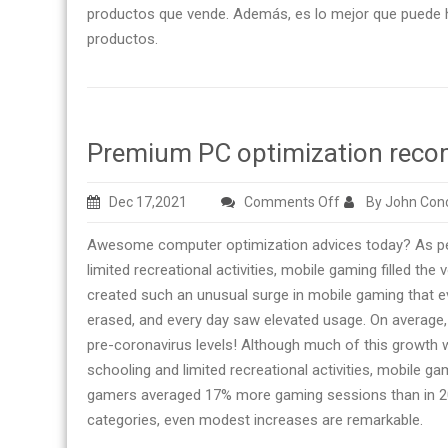
productos que vende. Además, es lo mejor que puede h
productos.
Premium PC optimization rec
on
Dec 17,2021
Comments Off
By John Con
Premium
Awesome computer optimization advices today? As pe
PC
limited recreational activities, mobile gaming filled the 
optimization
created such an unusual surge in mobile gaming that e
recommendatio
erased, and every day saw elevated usage. On averag
today
pre-coronavirus levels! Although much of this growth
schooling and limited recreational activities, mobile g
gamers averaged 17% more gaming sessions than in 201
categories, even modest increases are remarkable.