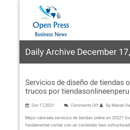
Daily Archive December 17
Servicios de diseño de tiendas
trucos por tiendasonlineenper
on
Dec 17,2021
Comments Off
By Marian Va
Servicios
Mejor valorada servicios de tiendas online en 2022? 
de
fundamental contar con un contenido bien estructurado 
diseño