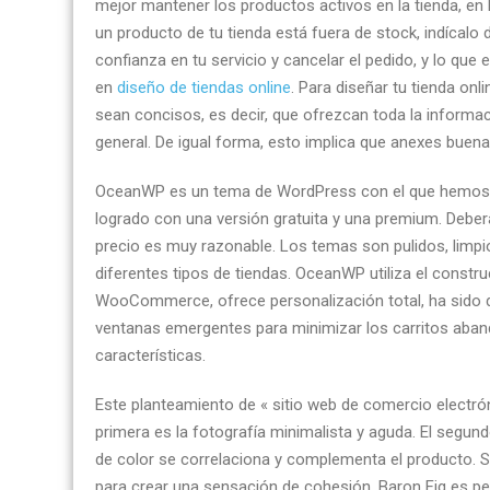
mejor mantener los productos activos en la tienda, en l
de
un producto de tu tienda está fuera de stock, indícalo 
tiendas
confianza en tu servicio y cancelar el pedido, y lo que 
virtuales
en
diseño de tiendas online
. Para diseñar tu tienda on
en
sean concisos, es decir, que ofrezcan toda la informac
Peru
general. De igual forma, esto implica que anexes buena
y
diseño
OceanWP es un tema de WordPress con el que hemos 
web
logrado con una versión gratuita y una premium. Deberá
tips
precio es muy razonable. Los temas son pulidos, limp
por
diferentes tipos de tiendas. OceanWP utiliza el const
tiendasonline.pe
WooCommerce, ofrece personalización total, ha sido 
ventanas emergentes para minimizar los carritos aband
características.
Este planteamiento de « sitio web de comercio electró
primera es la fotografía minimalista y aguda. El segun
de color se correlaciona y complementa el producto. S
para crear una sensación de cohesión, Baron Fig es per