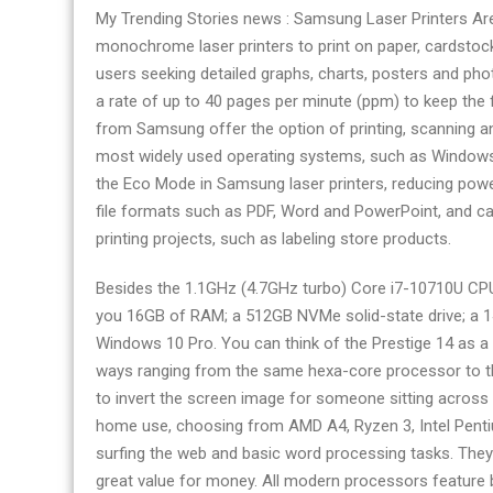
My Trending Stories news : Samsung Laser Printers Ar
monochrome laser printers to print on paper, cardstock
users seeking detailed graphs, charts, posters and ph
a rate of up to 40 pages per minute (ppm) to keep the fl
from Samsung offer the option of printing, scanning a
most widely used operating systems, such as Window
the Eco Mode in Samsung laser printers, reducing power
file formats such as PDF, Word and PowerPoint, and can
printing projects, such as labeling store products.
Besides the 1.1GHz (4.7GHz turbo) Core i7-10710U C
you 16GB of RAM; a 512GB NVMe solid-state drive; a 14-
Windows 10 Pro. You can think of the Prestige 14 as a lit
ways ranging from the same hexa-core processor to the
to invert the screen image for someone sitting across 
home use, choosing from AMD A4, Ryzen 3, Intel Pentiu
surfing the web and basic word processing tasks. They’
great value for money. All modern processors feature b