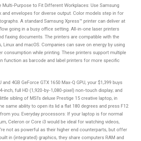
e Multi-Purpose to Fit Different Workplaces: Use Samsung
 and envelopes for diverse output. Color models step in for
otographs. A standard Samsung Xpress™ printer can deliver at
ow going in a busy office setting. All-in-one laser printers
nd faxing documents. The printers are compatible with the
s, Linux and macOS. Companies can save on energy by using
 consumption while printing. These printers support multiple
 function as barcode and label printers for more specific
PU and 4GB GeForce GTX 1650 Max-Q GPU, your $1,399 buys
inch, full HD (1,920-by-1,080-pixel) non-touch display; and
tle sibling of MSI’s deluxe Prestige 15 creative laptop, in
 same ability to open its lid a flat 180 degrees and press F12
from you. Everyday processors: If your laptop is for normal
m, Celeron or Core i3 would be ideal for watching videos,
re not as powerful as their higher end counterparts, but offer
uilt in (integrated) graphics, they share computers RAM and